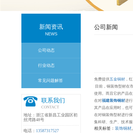
新闻资讯
公司新闻
NEWS
公司动态
行业动态
免费提供
五金铜材
，红
常见问题解答
目前，铜装饰型材在市
使用。而且它的产品在
联系我们
在对
福建装饰铜材
进行
CONTACT
其产品在应用时，也可
在对铜装饰型材进行保
地址：浙江省新昌工业园区初
丝湾路48号
集科研、生产、技术服
相关标签：
装饰铜材
,
电话：
13587317527