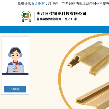
免费提供
五金铜材
，红冲件，异型铜棒的浙江日佳铜业科技
AI客服