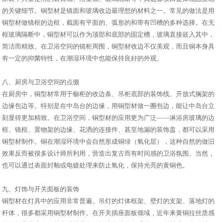
的关键细节。铜型材是镜面和玻璃收边最理想的材料之一。常见的做法是用
铜型材做镜框的边框，截面有平面的、弧形的和带有凹槽的多种选择。在无
框玻璃隔断中，铜型材可以作为顶部和底部的固定槽，玻璃直接嵌入其中，
简洁而精致。在卫浴空间的镜柜周围，铜型材收边不仅美观，而且铜本身具
有一定的抑菌特性，在潮湿环境中也能保持良好的外观。
八、厨房与卫浴空间的点缀
在厨房中，铜型材常用于橱柜的收边条、吊柜底部的装饰线、开放式搁架的
边缘包边等。特别是在中岛台的边缘，用铜型材做一圈包边，能让中岛台立
刻显得更加精致。在卫浴空间，铜型材的应用更为广泛——淋浴房玻璃的边
框、镜框、置物架的边缘、花洒的连接件、甚至地漏的装饰盖，都可以采用
铜型材制作。铜在潮湿环境中会自然形成铜绿（氧化层），这种自然的做旧
效果反而被很多设计师所利用，营造出复古而有时间感的卫浴氛围。当然，
也可以通过表面封釉或电镀处理来防止氧化，保持光亮的黄铜色。
九、灯饰与开关面板的装饰
铜型材在灯具中的应用非常普遍。吊灯的灯体框架、壁灯的支架、落地灯的
杆体，很多都采用铜型材制作。在开关插座面板领域，近年来黄铜拉丝质感