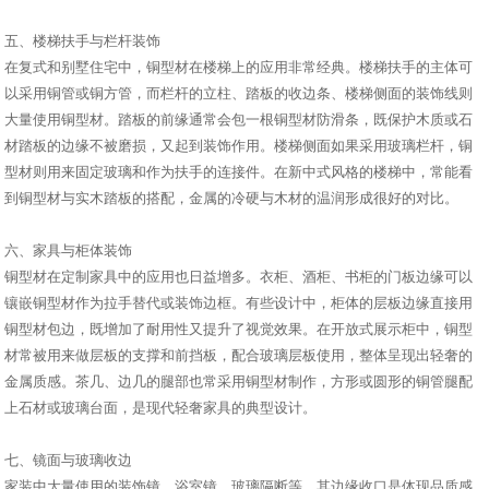
五、楼梯扶手与栏杆装饰
在复式和别墅住宅中，铜型材在楼梯上的应用非常经典。楼梯扶手的主体可
以采用铜管或铜方管，而栏杆的立柱、踏板的收边条、楼梯侧面的装饰线则
大量使用铜型材。踏板的前缘通常会包一根铜型材防滑条，既保护木质或石
材踏板的边缘不被磨损，又起到装饰作用。楼梯侧面如果采用玻璃栏杆，铜
型材则用来固定玻璃和作为扶手的连接件。在新中式风格的楼梯中，常能看
到铜型材与实木踏板的搭配，金属的冷硬与木材的温润形成很好的对比。
六、家具与柜体装饰
铜型材在定制家具中的应用也日益增多。衣柜、酒柜、书柜的门板边缘可以
镶嵌铜型材作为拉手替代或装饰边框。有些设计中，柜体的层板边缘直接用
铜型材包边，既增加了耐用性又提升了视觉效果。在开放式展示柜中，铜型
材常被用来做层板的支撑和前挡板，配合玻璃层板使用，整体呈现出轻奢的
金属质感。茶几、边几的腿部也常采用铜型材制作，方形或圆形的铜管腿配
上石材或玻璃台面，是现代轻奢家具的典型设计。
七、镜面与玻璃收边
家装中大量使用的装饰镜、浴室镜、玻璃隔断等，其边缘收口是体现品质感