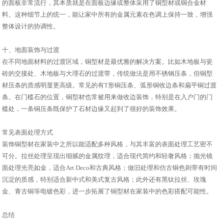
的面板非常流行，其本质就是在面板边缘或整体采用了铜型材或铜合金材
料。这种细节上的统一，能让家中所有的金属元素在色调上保持一致，增强
整体设计的协调性。
十、地面装饰与过渡
在不同地面材料的过渡区域，铜型材是最优雅的解决方案。比如木地板与瓷
砖的交接处、木地板与大理石的过渡带，传统做法是用不锈钢压条，但铜型
材压条的质感明显更高级。常见的有T形铜压条、弧形铜收边条和扁平铜过渡
条。在门槛石的位置，铜型材也常被用来做收边装饰，特别是在入户门的门
槛处，一条铜压条既保护了石材边缘又起到了很好的装饰效果。
常见表面处理方式
装饰铜型材在家装中之所以能适配多种风格，与其丰富的表面处理工艺密不
可分。拉丝处理呈现出细腻的金属纹理，适合现代简约和轻奢风格；抛光镜
面处理光亮如金，适合Art Deco和古典风格；做旧处理和仿古铜色则带有时间
沉淀的质感，特别适合新中式和美式复古风格；此外还有黑钛拉丝、玫瑰
金、青古铜等电镀色彩，进一步拓展了铜型材在家装中的色彩搭配可能性。
总结