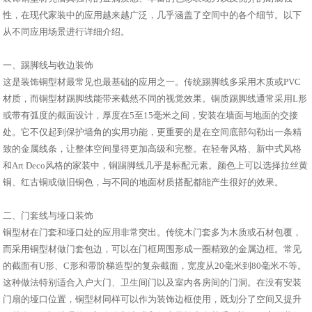
性，在现代家装中的应用越来越广泛，几乎涵盖了空间中的各个细节。以下
从不同应用场景进行详细介绍。
一、踢脚线与收边装饰
这是装饰铜型材最常见也最基础的应用之一。传统踢脚线多采用木质或PVC
材质，而铜型材踢脚线能带来截然不同的视觉效果。铜质踢脚线通常采用L形
或带有弧度的截面设计，厚度在5至15毫米之间，安装在墙面与地面的交接
处。它不仅起到保护墙角的实用功能，更重要的是在空间底部勾勒出一条精
致的金属线条，让整体空间显得更加高级和完整。在轻奢风格、新中式风格
和Art Deco风格的家装中，铜踢脚线几乎是标配元素。颜色上可以选择拉丝黄
铜、红古铜或做旧铜色，与不同的地面材质搭配都能产生很好的效果。
二、门套线与垭口装饰
铜型材在门套和垭口处的应用非常突出。传统木门套多为木质或石材包覆，
而采用铜型材做门套包边，可以在门框周围形成一圈精致的金属边框。常见
的截面有U形、C形和带阶梯造型的复杂截面，宽度从20毫米到80毫米不等。
这种做法特别适合入户大门、卫生间门以及室内各房间的门洞。在没有安装
门扇的垭口位置，铜型材同样可以作为装饰边框使用，既划分了空间又提升