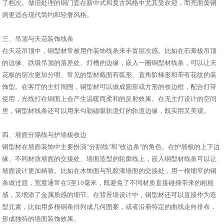
了档次。做旧处理的铜门套在新中式和复古风格中尤其受欢迎，而亮面黄铜
则更适合现代简约和轻奢风格。
三、吊顶与天花装饰线条
在天花吊顶中，铜型材常被用作装饰线条来丰富层次感。比如在石膏板吊顶
的边缘、跌级吊顶的落差处、灯槽的边缘，嵌入一圈铜型材线条，可以让天
花板的层次更加分明。常见的型材截面有弧形、直角阶梯形和带有花纹的装
饰型。在客厅的主灯周围，铜型材可以做成圆形或方形的收边框，配合灯带
使用，光线打在铜面上会产生温暖而柔和的反射效果。在无主灯设计的空间
里，铜型材线条还可以用来勾勒磁吸轨道灯的轨道边缘，既实用又美观。
四、墙面分隔线与护墙板收边
铜型材在墙面装饰中主要扮演"分割线"和"收边条"的角色。在护墙板的上下边
缘、不同材质墙面的交接处、墙面造型的轮廓线上，嵌入铜型材线条可以让
墙面设计更加精致。比如在木饰面与乳胶漆墙面的交接处，用一根细窄的铜
条做过渡，宽度通常在5至10毫米，既避免了不同材质直接碰撞带来的粗糙
感，又增添了金属质感的细节。在背景墙设计中，铜型材还可以直接作为造
型元素，比如用多根铜条排列成几何图案，或者沿着特定的曲线走向排布，
形成独特的墙面装饰效果。